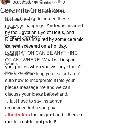
Katherine Fortnum Ceramics Bog
Dec 23, 2024
1 min read
Ceramic Crerations
A month in the life of a ceramicist
Richard and Andi created these 
Upcoming events
gorgeous hangings 
 Andi was inspired 
Ceramics
by the Egyptian Eye of Horus, and 
Ceramics knowledge
Richard was inspired by some ceramic 
Workshops & courses
art he discovered on a holiday.
INSPIRATION CAN BE ANYTHING 
Exhibitions
OR ANYWHERE 
 What will inspire 
Awards
your pieces when you visit my studio?
About The Studio
If there’s something you like but aren’t 
sure how to incorporate it into your 
pieces message me and we can 
discuss your ideas beforehand.
…Iust have to say Instagram 
recommended a song by 
#thedrifters
 for this post and I  them so 
much I couldnt not pick it!