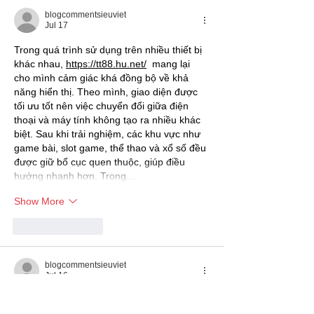
blogcommentsieuviet
Jul 17
Trong quá trình sử dụng trên nhiều thiết bị 
khác nhau, 
https://tt88.hu.net/
  mang lại 
cho mình cảm giác khá đồng bộ về khả 
năng hiển thị. Theo mình, giao diện được 
tối ưu tốt nên việc chuyển đổi giữa điện 
thoại và máy tính không tạo ra nhiều khác 
biệt. Sau khi trải nghiệm, các khu vực như 
game bài, slot game, thể thao và xổ số đều 
được giữ bố cục quen thuộc, giúp điều 
hướng nhanh hơn. Trong…
Show More
Like
Reply
blogcommentsieuviet
Jul 16
When I reviewed the interface from the 