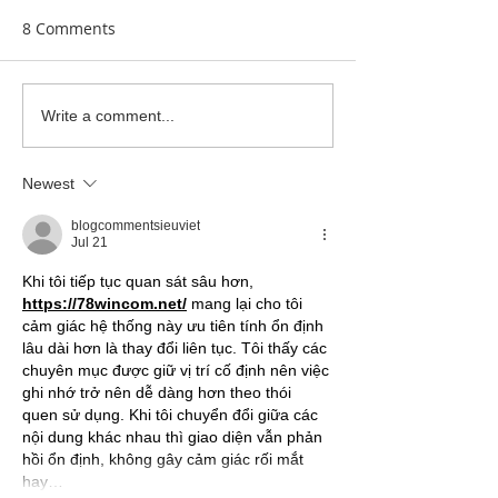
8 Comments
Clay Is Therapy
Garden Bumblebee
Write a comment...
Water Station
Newest
blogcommentsieuviet
Jul 21
Khi tôi tiếp tục quan sát sâu hơn, 
https://78wincom.net/
 mang lại cho tôi 
cảm giác hệ thống này ưu tiên tính ổn định 
lâu dài hơn là thay đổi liên tục. Tôi thấy các 
chuyên mục được giữ vị trí cố định nên việc 
ghi nhớ trở nên dễ dàng hơn theo thói 
quen sử dụng. Khi tôi chuyển đổi giữa các 
nội dung khác nhau thì giao diện vẫn phản 
hồi ổn định, không gây cảm giác rối mắt 
hay…